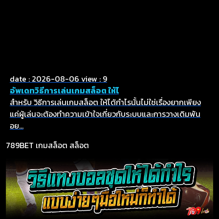
date : 2026-08-06
view : 9
อัพเดทวิธีการเล่นเกมสล็อต ให้ไ
สำหรับ วิธีการเล่นเกมสล็อต ให้ได้กำไรนั้นไม่ใช่เรื่องยากเพียง
แค่ผู้เล่นจะต้องทำความเข้าใจเกี่ยวกับระบบและการวางเดิมพัน
อย...
789BET
เกมสล็อต
สล็อต