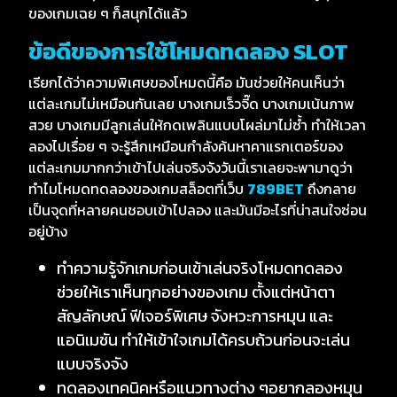
ของเกมเฉย ๆ ก็สนุกได้แล้ว
ข้อดีของการใช้โหมดทดลอง SLOT
เรียกได้ว่าความพิเศษของโหมดนี้คือ มันช่วยให้คนเห็นว่า
แต่ละเกมไม่เหมือนกันเลย บางเกมเร็วจี๊ด บางเกมเน้นภาพ
สวย บางเกมมีลูกเล่นให้กดเพลินแบบโผล่มาไม่ซ้ำ ทำให้เวลา
ลองไปเรื่อย ๆ จะรู้สึกเหมือนกำลังค้นหาคาแรกเตอร์ของ
แต่ละเกมมากกว่าเข้าไปเล่นจริงจังวันนี้เราเลยจะพามาดูว่า
ทำไมโหมดทดลองของเกมสล็อตที่เว็บ
789BET
ถึงกลาย
เป็นจุดที่หลายคนชอบเข้าไปลอง และมันมีอะไรที่น่าสนใจซ่อน
อยู่บ้าง
ทำความรู้จักเกมก่อนเข้าเล่นจริงโหมดทดลอง
ช่วยให้เราเห็นทุกอย่างของเกม ตั้งแต่หน้าตา
สัญลักษณ์ ฟีเจอร์พิเศษ จังหวะการหมุน และ
แอนิเมชัน ทำให้เข้าใจเกมได้ครบถ้วนก่อนจะเล่น
แบบจริงจัง
ทดลองเทคนิคหรือแนวทางต่าง ๆอยากลองหมุน