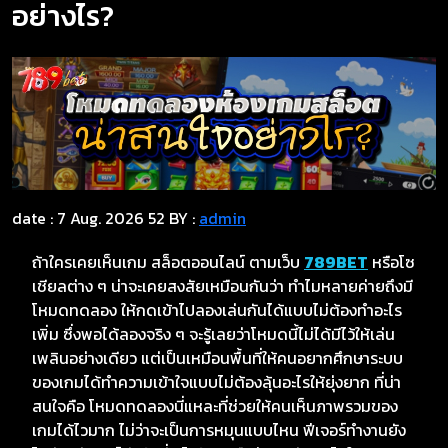
อย่างไร?
date : 7 Aug. 2026
52
BY :
admin
ถ้าใครเคยเห็นเกม สล็อตออนไลน์ ตามเว็บ
789BET
หรือโซ
เชียลต่าง ๆ น่าจะเคยสงสัยเหมือนกันว่า ทำไมหลายค่ายถึงมี
โหมดทดลอง ให้กดเข้าไปลองเล่นกันได้แบบไม่ต้องทำอะไร
เพิ่ม ซึ่งพอได้ลองจริง ๆ จะรู้เลยว่าโหมดนี้ไม่ได้มีไว้ให้เล่น
เพลินอย่างเดียว แต่เป็นเหมือนพื้นที่ให้คนอยากศึกษาระบบ
ของเกมได้ทำความเข้าใจแบบไม่ต้องลุ้นอะไรให้ยุ่งยาก ที่น่า
สนใจคือ โหมดทดลองนี่แหละที่ช่วยให้คนเห็นภาพรวมของ
เกมได้ไวมาก ไม่ว่าจะเป็นการหมุนแบบไหน ฟีเจอร์ทำงานยัง