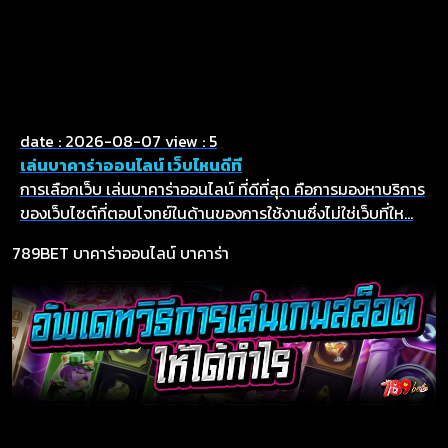
date : 2026-08-07
view : 5
เล่นบาคาร่าออนไลน์ เว็บไหนดีที
การเลือกเว็บ เล่นบาคาร่าออนไลน์ ที่ดีที่สุด คือการมองหาบริการ
ของเว็บไซต์ที่ตอบโจทย์ในด้านของการใช้งานซึ่งไม่ใช่เว็บที่ให...
789BET
บาคาร่าออนไลน์
บาคาร่า