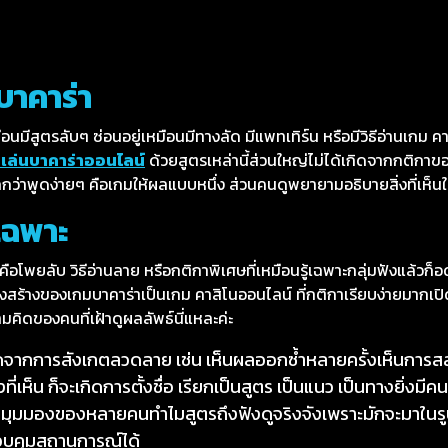
บาคาร่า
นมีสูตรลับๆ ซ่อนอยู่เหมือนมีทางลัด มีแพทเทิร์น หรือมีวิธีอ่านเกม คาส
เล่นบาคาร่าออนไลน์
ด้วยสูตรเหล่านี้ส่วนใหญ่ไม่ได้เกิดจากกติ
ว่าพูดง่ายๆ คือเกมให้ผลแบบหนึ่ง ส่วนคนดูพยายามอธิบายสิ่งที่เห็นให้
เฉพาะ
พยลับ วิธีอ่านลาย หรือกติกาพิเศษที่เหมือนรู้เฉพาะกลุ่มฟังแล้วก็อด
งสร้างของเกมบาคาร่าเป็นเกม คาสิโนออนไลน์ ที่กติกาเรียบง่ายมากเปิ
ความคิดของคนที่เฝ้าดูผลลัพธ์นี่แหละค่ะ
จากการสังเกตลวดลาย เช่น เห็นผลออกซ้ำหลายครั้งเห็นการสลับ
่เห็น ก็จะเกิดการตั้งชื่อ เรียกเป็นสูตร เป็นแนว เป็นทางยิ่งมีคนเ
มด้วยมุมมองของหลายคนทำไมสูตรถึงฟังดูจริงจังเพราะมักจะมาในรู
ควบคุมสถานการณ์ได้