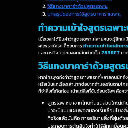
วิธีแทงบาคาร่าด้วยสูตรเฉพาะ
บทสรุปของการใช้สูตรบาคาร่าเฉพาะ
ทำความเข้าใจสูตรเฉพาะ
เมื่อเวลาได้ยินคำว่าสูตรเฉพาะหลายคนจะรู้สึกเหมือ
คะเพราะใครๆ ก็ชอบการ
ทำความเข้าใจหลักการ
และการตีความของคนเล่นผ่านเว็บ
789BET
มากก
วิธีแทงบาคาร่าด้วยสูตร
หากใครพูดถึงคำว่าสูตรภาพแรกที่หลายคนนึกถึงคือโ
หรือเป็นแค่เรื่องเล่าปากต่อปากถ้ามองกันตามโคร
ที่จำสิ่งที่เกิดก่อนหน้าแต่สิ่งที่ซับซ้อนจริงๆ คือ
สูตรเฉพาะมาจากไหนกันแน่ส่วนใหญ่เกิด
น่าจะมีแบบแผนพอสมองเริ่มเชื่อมโยงสิ่งที
ที่จริงแล้วมันคือ การอธิบายสิ่งที่สุ่
ประกอบการตัดสินใจทำให้รู้สึกเหมือน