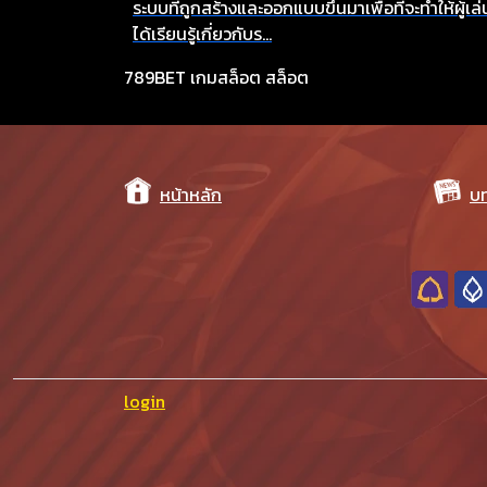
ระบบที่ถูกสร้างและออกแบบขึ้นมาเพื่อที่จะทำให้ผู้เล่
ได้เรียนรู้เกี่ยวกับร...
789BET
เกมสล็อต
สล็อต
หน้าหลัก
บท
login