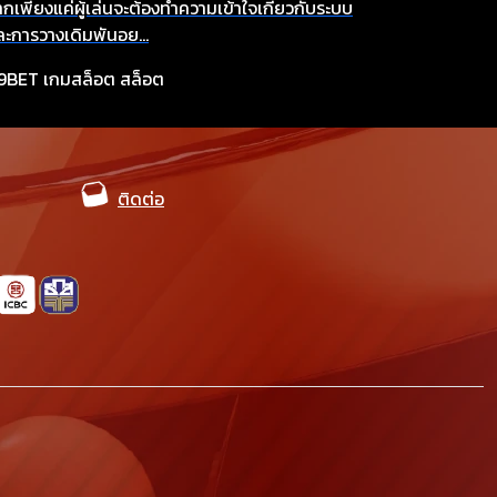
กเพียงแค่ผู้เล่นจะต้องทำความเข้าใจเกี่ยวกับระบบ
ละการวางเดิมพันอย...
9BET
เกมสล็อต
สล็อต
ติดต่อ