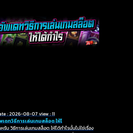
ate : 2026-08-07
view : 11
ัพเดทวิธีการเล่นเกมสล็อต ให้ไ
หรับ วิธีการเล่นเกมสล็อต ให้ได้กำไรนั้นไม่ใช่เรื่อง