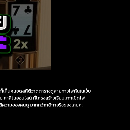
างก็เห็นคนจดสถิติวาดตารางดูลายทางไพ่กันในเว็บ
กม คาสิโนออนไลน์ ที่โครงสร้างเรียบมากเปิดไพ่
ารตีความของคนดู มากกว่ากติกาจริงของเกมค่ะ