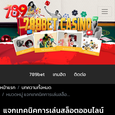
789bet
เกมฮิต
ติดต่อ
หน้าแรก
บทความทั้งหมด
หมวดหมู่ แจกเทคนิคการเล่นสล็อ...
แจกเทคนิคการเล่นสล็อตออนไลน์