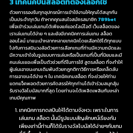
3 เทคนิคปั่นสล็อตที่ต้องเลือกใช้
ด้วยการรองรับทุกอุปกรณ์การเข้าใช้งานให้คุณได้สนุกกัน
เป็นประจำทุกวัน ถ้าหากคุณสนใจสมัครสมาชิก
789
bet
เพื่อเข้าร่วมเล่นเกมได้เพียงแค่แอดไลน์ไอดี เว็บสล็อตของ
เราเล่นเกมได้ง่าย ๆ และยังมีเทคนิคการเล่นเกม สล็อต
ออนไลน์ มาแนะนำหลากหลายเทคนิคโดยเลือกใช้ได้ทุกแบบ
ไปกับการสปินวงล้อด้วยการเลือกเกมที่ท่านมีความถนัดและ
มีความเข้าใจในรูปแบบการเล่นหรือเป็นเกมที่เป็นที่นิยมและมี
คนเล่นเยอะเพื่อเป็นตัวช่วยที่ดีในการใช้ สูตรสล็อต ที่จะทำให้
ผู้เล่นเอาชนะเกมเดิมพันด้วยกฎกติกาวิธีการหรือเคล็ดลับ
การเอาชนะได้ง่าย ๆ ใน เทคนิคเกมสล็อต ที่จะช่วยให้ท่าน
แตกแจ็คพอตด้วยการคัดสรรให้ทุกท่านได้เข้าร่วมสนุกลุ้น
รับรางวัลโบนัสมากที่สุด โดยท่านจะได้เพลิดเพลินกับเหล่า
เกมมีคุณภาพ
เทคนิคการกดสปินให้ได้ตามจังหวะ เพราะในการ
เล่นเกม สล็อต นั้นมีรูปแบบสัญลักษณ์เรียงกัน
เพียงเท่านี้ท่านก็ได้รับรางวัลโบนัสได้ง่ายๆกับเกม