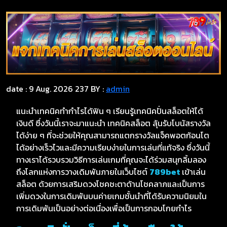
date : 9 Aug. 2026
237
BY :
admin
แนะนำเทคนิคทำกำไรได้ฟิน ๆ เรียนรู้เทคนิคปั่นสล็อตให้ได้
เงินดี ซึ่งวันนี้เราจะมาแนะนำ เทคนิคสล็อต ลุ้นรับโบนัสรางวัล
ได้ง่าย ๆ ที่จะช่วยให้คุณสามารถแตกรางวัลแจ็คพอตก้อนโต
ได้อย่างเร็วไวและมีความเรียบง่ายในการเล่นที่แท้จริง ซึ่งวันนี้
ทางเราได้รวบรวมวิธีการเล่นเกมที่คุณจะได้ร่วมสนุกลิ้มลอง
ถึงโลกแห่งการวางเดิมพันภายในเว็บไซต์
789bet
เข้าเล่น
สล็อต ด้วยการเสริมดวงโชคชะตาด้านโชคลาภและเป็นการ
เพิ่มดวงในการเดิมพันบนค่ายเกมชั้นนำที่ได้รับความนิยมใน
การเดิมพันเป็นอย่างต่อเนื่องเพื่อเป็นการกอบโกยกำไร