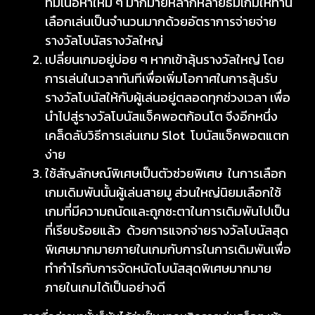
ที่มีเนื้อหาใหม่ ๆ มากมายหลากหลายธีมเกมให้ท่าน
เลือกเล่นเป็นจำนวนมากด้วยอัตราการจ่ายจ่าย
รางวัลโบนัสรางวัลใหญ่
เปลี่ยนเกมอยู่บ่อย ๆ หากเข้าลุ้นรางวัลใหญ่ โดย
การเล่นในเวลาทันทีเพื่อเพิ่มโอกาศในการลุ้นรับ
รางวัลโบนัสให้กับผู้เล่นอยู่ตลอดทุกช่วงเวลา เพื่อ
นำไปสู่รางวัลโบนัสแจ็คพอตก้อนโต จึงอีกหนึ่ง
เคล็ดลับวิธีการเล่นเกม Slot โบนัสแจ็คพอตแตก
ง่าย
ใช้สัญลักษณ์พิเศษเป็นตัวช่วยพิเศษ ในการเลือก
เกมเดิมพันนั้นผู้เล่นสายมู ส่วนใหญ่นิยมเลือกใช้
เกมที่มีความถนัดและถูกชะตาในการเดิมพันไปเป็น
ที่เรียบร้อยแล้ว ด้วยการแจกจ่ายรางวัลโบนัสสุด
พิเศษมากมายภายในเกมกับการในการเดิมพันเพื่อ
ทำกำไรกับการจัดหนัดโบนัสสุดพิเศษมากมาย
ภายในเกมได้เป็นอย่างดี