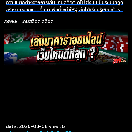
ความแตกต่างจากการเล่น เกมสล็อตเดโม่ ซึ่งมันเป็นระบบที่ถูก
สร้างและออกแบบขึ้นมาเพื่อที่จะทำให้ผู้เล่นได้เรียนรู้เกี่ยวกับร...
789BET
เกมสล็อต
สล็อต
date : 2026-08-08
view : 6