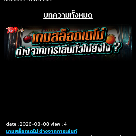
บทความทั้งหมด
date : 2026-08-08
view : 4
เกมสล็อตเดโม่ ต่างจากการเล่นทั