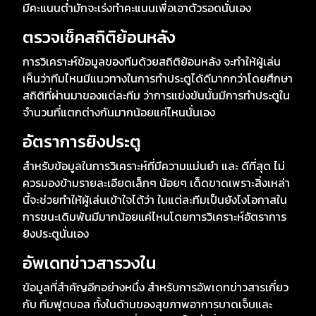
มีคะแนนต่ำมักจะเร่งทำคะแนนเพื่อเอาตัวรอดนั่นเอง
ตรวจเช็คสถิติย้อนหลัง
การวิเคราะห์ข้อมูลของทีมด้วยสถิติย้อนหลัง จะทำให้ผู้เล่น
เห็นว่าทีมไหนมีแนวทางในการทำประตูได้ดีมากกว่าโดยศึกษา
สถิติที่ผ่านมาของแต่ละทีม ว่าการแข่งขันนั้นมีการทำประตูใน
จำนวนที่แตกต่างกันมากน้อยแค่ไหนนั่นเอง
อัตราการยิงประตู
สำหรับข้อมูลในการวิเคราะห์ที่มีความแม่นยำ และ ดีที่สุด ไม่
ควรมองข้ามรายละเอียดเล็กๆ น้อยๆ เด็ดขาดเพราะสิ่งเหล่า
นี้จะช่วยทำให้ผู้เล่นเข้าใจได้ว่า ในแต่ละทีมเป็นยังไงโอกาสใน
การชนะเดิมพันมีมากน้อยแค่ไหนโดยการวิเคราะห์อัตราการ
ยิงประตูนั่นเอง
อัพเดทข่าวสารวงใน
ข้อมูลที่สำคัญอีกอย่างหนึ่ง สำหรับการอัพเดทข่าวสารเกี่ยว
กับ ทีมฟุตบอล ทั้งในด้านของสุขภาพอาการบาดเจ็บและ