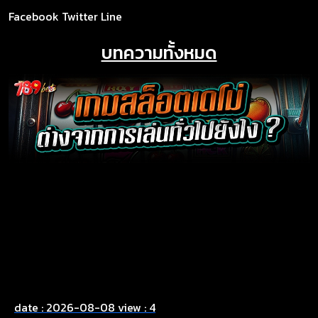
Facebook
Twitter
Line
บทความทั้งหมด
date : 2026-08-08
view : 4