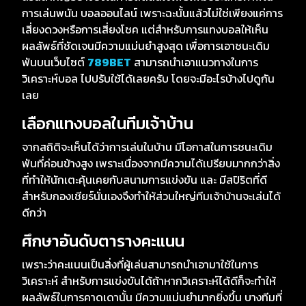
การเล่นพนัน บอลออนไลน์ เพราะฉะนั้นแล้วไม่ใช่เพียงแค่การ
เสี่ยงดวงหรือการเสี่ยงโชค แต่สำหรับการแทงบอลให้เห็น
ผลลัพธ์ที่ชัดเจนมีความแม่นยำสูงสุด เพื่อการเอาชนะเดิม
พันบนเว็บไซต์
789BET
สามารถนำเอาแนวทางในการ
วิเคราะห์บอล ไปปรับใช้ได้เลยครับ โดยจะมีอะไรบ้างไปดูกัน
เลย
เลือกแทงบอลในทีมเจ้าบ้าน
จากสถิติจะเห็นได้ว่าการเล่นในบ้าน มีโอกาสในการชนะเดิม
พันที่ค่อนข้างสูง เพราะเนื่องจากมีความได้เปรียบมากกว่าสิ่ง
ที่ทำให้นักเตะคุ้นเคยกับสนามการแข่งขัน และ มีสปิริตที่ดี
สำหรับกองเชียร์นั่นเองจึงทำให้ส่วนใหญ่ทีมเจ้าบ้านจะเล่นได้
ดีกว่า
ศึกษาอันดับตารางคะแนน
เพราะว่าคะแนนเป็นสิ่งที่ผู้เล่นสามารถนำเอามาใช้ในการ
วิเคราะห์ สำหรับการแข่งขันได้ถ้าหากวิเคราะห์ได้ดีก็จะทำให้
ผลลัพธ์ในการคาดเดานั้น มีความแม่นยำมากยิ่งขึ้น บางทีมที่