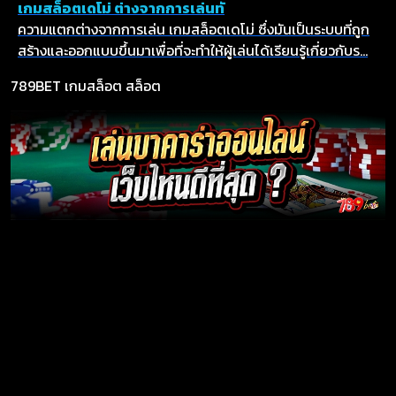
เกมสล็อตเดโม่ ต่างจากการเล่นทั
ความแตกต่างจากการเล่น เกมสล็อตเดโม่ ซึ่งมันเป็นระบบที่ถูก
สร้างและออกแบบขึ้นมาเพื่อที่จะทำให้ผู้เล่นได้เรียนรู้เกี่ยวกับร...
789BET
เกมสล็อต
สล็อต