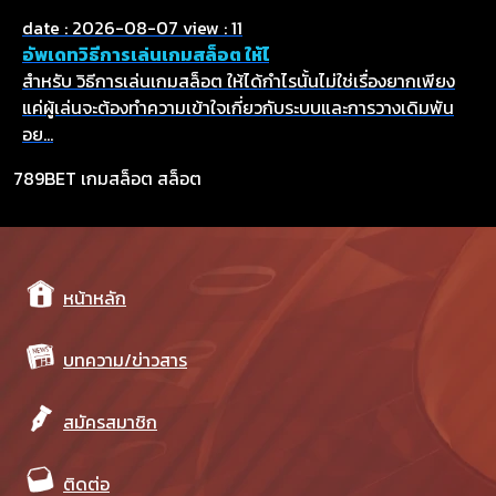
date : 2026-08-07
view : 11
อัพเดทวิธีการเล่นเกมสล็อต ให้ไ
สำหรับ วิธีการเล่นเกมสล็อต ให้ได้กำไรนั้นไม่ใช่เรื่องยากเพียง
แค่ผู้เล่นจะต้องทำความเข้าใจเกี่ยวกับระบบและการวางเดิมพัน
อย...
789BET
เกมสล็อต
สล็อต
หน้าหลัก
บทความ/ข่าวสาร
สมัครสมาชิก
ติดต่อ