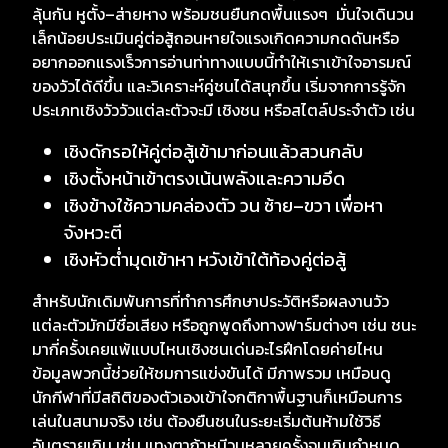
ลุ้นกัน หูตั้ง–ส่ายหาง พร้อมชนยืนกดพื้นแรงๆ มั่นใจเดินวน
เล็กน้อยประเมินคู่ต่อสู้ถอนหายใจแรงเกิดความกดดันหรือ
อยากออกแรงเร็วการอ่านท่าทางแบบนี้ทำให้เราเข้าใจอารมณ์
ของวัวได้ดีขึ้น และวิเคราะห์คู่ชนได้สนุกขึ้น เริ่มจากการรู้จัก
ประเภทเชิงวัววัวแต่ละตัวจะมี เชิงชน หรือสไตล์ประจำตัว เช่น
เชิงดักรอให้คู่ต่อสู้เข้ามาก่อนแล้วสวนกลับ
เชิงตั้งหน้าเข้าตรงเน้นพลังและความอึด
เชิงข้างใช้ความคล่องตัว วน ซ้าย–ขวา เพื่อหา
จังหวะตี
เชิงหัวต่ำมุดเข้าหา หวังเข้าใต้ท้องคู่ต่อสู้
สำหรับนักเดิมพันการที่ทำการศึกษาประวัติหรือผลงานวัว
แต่ละตัวมักมีชื่อเสียง หรือถูกพูดถึงทางฟาร์มต่างๆ เช่น ชนะ
มากี่ครั้งเคยแพ้แบบไหนเชิงชนเด่นอะไรฝึกโดยค่ายไหน
ข้อมูลพวกนี้ช่วยให้ชมการแข่งขันได้ มีภาพรวม เหมือนดู
นักกีฬาที่มีสถิติของตัวเองเข้าใจกติกาพื้นฐานก็เหมือนการ
เล่นในสนามจริง เช่น ต้องยืนชนในระยะเริ่มต้นห้ามใช้วิธี
อันตรายเกิน เช่น แทงตาถ้าหนีวนหลายครั้งจนเกินกำหนด