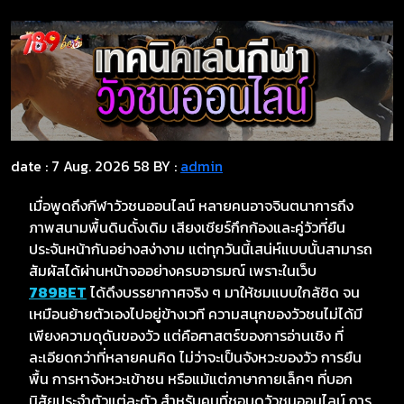
date : 7 Aug. 2026
58
BY :
admin
เมื่อพูดถึงกีฬาวัวชนออนไลน์ หลายคนอาจจินตนาการถึง
ภาพสนามพื้นดินดั้งเดิม เสียงเชียร์กึกก้องและคู่วัวที่ยืน
ประจันหน้ากันอย่างสง่างาม แต่ทุกวันนี้เสน่ห์แบบนั้นสามารถ
สัมผัสได้ผ่านหน้าจออย่างครบอารมณ์ เพราะในเว็บ
789BET
ได้ดึงบรรยากาศจริง ๆ มาให้ชมแบบใกล้ชิด จน
เหมือนย้ายตัวเองไปอยู่ข้างเวที ความสนุกของวัวชนไม่ได้มี
เพียงความดุดันของวัว แต่คือศาสตร์ของการอ่านเชิง ที่
ละเอียดกว่าที่หลายคนคิด ไม่ว่าจะเป็นจังหวะของวัว การยืน
พื้น การหาจังหวะเข้าชน หรือแม้แต่ภาษากายเล็กๆ ที่บอก
นิสัยประจำตัวแต่ละตัว สำหรับคนที่ชอบดูวัวชนออนไลน์ การ