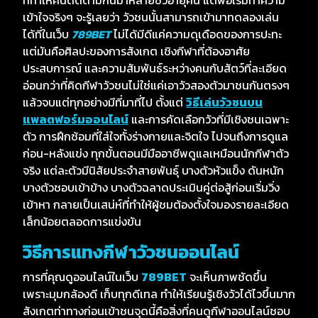
เข้าใจจริงๆ จะรู้เลยว่า วัวชนนั้นสามารถเข้ามาทดลองเล่น
ได้ที่ในเว็บ
789BET
ไม่ได้มีดีแค่ความดุเดือดของการปะทะ
แต่มันคือศิลปะของการสังเกต เชิงกีฬาที่ต้องอาศัย
ประสบการณ์ และความสัมพันธ์ระหว่างคนกับสัตว์ที่ละเอียด
อ่อนกว่าที่คิดกีฬาวัวชนไม่ใช่แค่เอาวัวสองตัวมาชนกันตรงๆ
แล้วจบแต่ทุกอย่างมีที่มาที่ไป ตั้งแต่
วิธีเล่นวัวชนบน
แพลตฟอร์มออนไลน์
และการคัดเลือกวัวที่มีเชิงชนเฉพาะ
ตัว การฝึกซ้อมที่ใส่ใจทั้งร่างกายและจิตใจ ไปจนถึงการดูแล
ก่อน-หลังแข่ง ทุกขั้นตอนมีมืออาชีพดูแลเหมือนนักกีฬาตัว
จริง แต่ละตัวมีนิสัยประจำสายพันธุ์ บางตัวหัวแข็ง ดันหนัก
บางตัวชอบเข้าข้าง บางตัวฉลาดประเมินคู่ต่อสู้ก่อนเริ่มวิ่ง
เข้าหา กลายเป็นเสน่ห์ที่ทำให้ผู้ชมต้องตั้งใจมองรายละเอียด
เล็กน้อยตลอดการแข่งขัน
วิธีการแทงกีฬาวัวชนออนไลน์
การที่คุณดูออนไลน์ในเว็บ
789BET
จะเห็นภาพชัดขึ้น
เพราะมุมกล้องดี เก็บทุกดีเทล ทำให้เรียนรู้เชิงวัวได้ไวขึ้นมาก
สังเกตท่าทางก่อนเข้าชนจุดนี้คือสิ่งที่คนดูกีฬาออนไลน์ชอบ