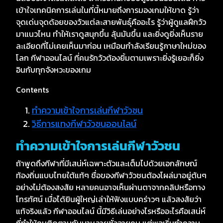
เข้าใจเทคนิคการเล่นในที่นี้หมายถึงการมองเกมให้ขาด รู้ว่า
จุดเด่นจุดด้อยของวัวแต่ละสายพันธุ์คืออะไร รู้ว่าผู้ดูแลฝึกวัว
มาแนวไหน ทำให้เราดูสนุกขึ้น ลุ้นมันขึ้น และยิ่งดูยิ่งเห็นราย
ละเอียดที่ไม่เคยเห็นมาก่อน เหมือนกำลังเรียนรู้ภาษาใหม่ของ
โลก กีฬาออนไลน์ ที่คนรักวัวต้องยิ้มตามเพราะยิ่งรู้เยอะก็ยิ่ง
อินกับทุกจังหวะของเกม
Contents
ทำความเข้าใจการเล่นกีฬาวัวชน
วิธีการแทงกีฬาวัวชนออนไลน์
ทำความเข้าใจการเล่นกีฬาวัวชน
ถ้าพูดถึงกีฬาที่มีเสน่ห์เฉพาะตัวและเต็มไปด้วยเอกลักษณ์
ท้องถิ่นแบบไทยใต้แท้ๆ ชื่อของกีฬาวัวชนต้องโผล่มาอยู่ต้นๆ
อย่างไม่ต้องสงสัย หลายคนอาจเห็นผ่านตาจากคลิปหรือทาง
โทรทัศน์ เมื่อได้ยินผู้ใหญ่เล่าให้ฟังแบบคร่าวๆ แล้วสงสัยว่า
แท้จริงแล้ว กีฬาออนไลน์ นี้มีวิธีเล่นอย่างไรหรืออะไรคือเสน่ห์
ที่ทำให้คนติดตามกันมาหลายชั่วอายุคน แต่พอเริ่มทำความ