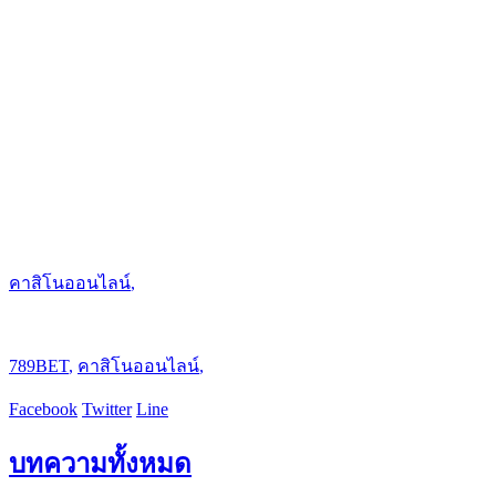
ควรจดบันทึกผลแต่ละรอบเพื่อสังเกตความ
แม่นยำของสูตร
การทำสิ่งเหล่านี้จะยิ่งช่วยให้เข้าใจจังหวะการ
เดินเกมได้ดีขึ้นเรื่อย ๆ
Category :
คาสิโนออนไลน์
,
Tags :
789BET
,
คาสิโนออนไลน์
,
Facebook
Twitter
Line
บทความทั้งหมด