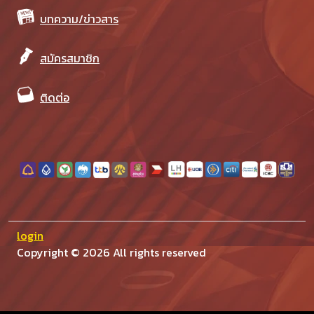
บทความ/ข่าวสาร
สมัครสมาชิก
ติดต่อ
login
Copyright ©
2026 All rights reserved