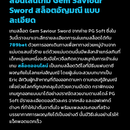
สอนเล่นเกม
Gem Saviour
Sword สล็อตอัญมณี แบบ
ละเอียด
เกมสล็อต Gem Saviour Sword จากค่าย PG Soft ซึ่งใน
วันนี้เราจะมาเจาะลึกรายละเอียดการเล่นเกมสล็อตได้กับ
789
bet
ด้วยการออกเดินทางเพื่อหาทางช่วยหมู่บ้านจาก
แม่มดแสนชั่วร้าย แต่ด้วยแม่มดตนนี้นมีพลังกล้าแกร่งเกินที่
เด็กหนุ่มคนหนึ่งจะรับมือไหวจึงเกิดความสนุกในการเข้าเล่น
เกม
สล็อตออนไลน์
เป็นเกมสล็อตวิดีโอที่มีธีมแฟนตาซี
ผจญภัยในโลกแห่งอัญมณี โดยผู้เล่นจะสวมบทบาทเป็น
Eric อัศวินผู้กล้าหาญที่ต้องออกตามหา ดาบกอบกู้อัญมณี
เพื่อช่วยโลกที่ถูกปกคลุมไปด้วยความมืดมิด กราฟิกของ
เกมถูกออกแบบมาได้อย่างปราณีตสวยงามตามสไตล์ PG
Soft มีรายละเอียดของตัวละคร ฉากหลัง และเอฟเฟกต์
ต่างๆ ที่ทำให้น่าตื่นตาตื่นใจ พร้อมเพลงประกอบที่สร้าง
บรรยากาศการผจญภัยได้เป็นอย่างดี นั้นมีวิธีเล่นอย่างไรให้
แจ็คพอตแตกเร็ว