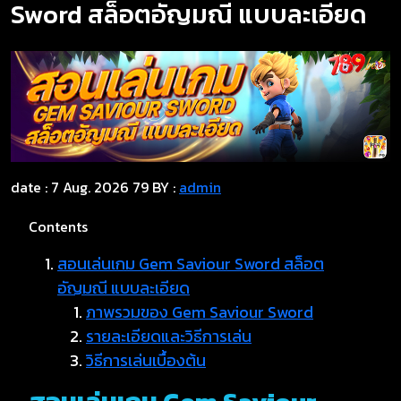
Sword สล็อตอัญมณี แบบละเอียด
date : 7 Aug. 2026
79
BY :
admin
Contents
สอนเล่นเกม Gem Saviour Sword สล็อต
อัญมณี แบบละเอียด
ภาพรวมของ Gem Saviour Sword
รายละเอียดและวิธีการเล่น
วิธีการเล่นเบื้องต้น