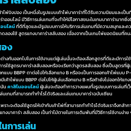
าไพ่ปิงปอง เป็นหนึ่งในรูปแบบเค้าไพ่บาคาร่าที่ได้รับความนิยมและเป็นที่ร
าออนไลน์ มีวิธีการเล่นเกมที่จะทำให้มีโอกาสชนะในเกมบาคาร่ามากยิ่งขึ
ออนไลน์
ที่ดีที่สุดและมีรูปแบบการให้บริการเล่นเกมที่มีความสนุกและค
นำไปทดลองใช้ สูตรแทงบาคาร่าสลับสอง เนื่องจากเป็นเกมไพ่ยอดนิยมที่ค
สอง
งกันออกไปในการใช้งานแต่ผู้เล่นนั้นจะต้องเลือกสูตรที่ดีและมีการใช้งาน
ใช้สูตรบาคาร่าสลับสองหรือจะเรียกว่าสูตรสลับสอง ซึ่งเป็นสูตรที่ผู้
กแบบ BBPP ตาต่อไปให้เลือกแทง B หรือจะเป็นการออกเค้าไพ่แบบ P-
เค้าไพ่แบบ BBPP ต่อไปให้ผู้เล่นเลือกแทง B หรือถ้ายังไม่ออกให้แทงย้
พนัน
คาสิโนออนไลน์
ผู้เล่นจะต้องทำการวางแผนทั้งรูปแบบการเล่นที่เว
ล่นเกมที่สามารถทำกำไรได้จริงและเล่นเกมบาคาร่าฉบับเซียน
ราะจะต้องใช้สูตรให้เข้ากับเค้าไพ่ที่สามารถทำกำไรได้จริงเราจึงกล้ากา
งบาคาร่า สลับสอง เป็นท่าไม้ตายในการเดิมพันที่มีวิธีการใช้งานง่าย
ในการเล่น