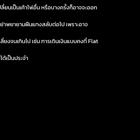
่ยนเป็นเค้าไพ่อื่น หรือบางครั้งก็อาจจะออก
่น อย่าพยายามฝืนแทงสลับต่อไป เพราะอาจ
เสี่ยงจนเกินไป เช่น การเดินเงินแบบคงที่ Flat
้ได้เป็นประจำ