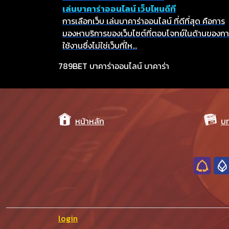
เล่นบาคาร่าออนไลน์ เว็บไหนดีที
การเลือกเว็บ เล่นบาคาร่าออนไลน์ ที่ดีที่สุด คือการ
มองหาบริการของเว็บไซต์ที่ตอบโจทย์ในด้านของก
ใช้งานซึ่งไม่ใช่เว็บที่ให...
789BET
บาคาร่าออนไลน์
บาคาร่า
หน้าหลัก
บท
login