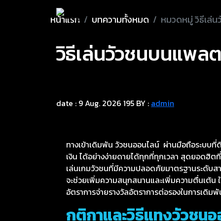
หน้าแรก
บทความทั้งหมด
หมวดหมู่ วิธีเล
วิธีเล่นวัวชนบนแพล
date : 9 Aug. 2026
195
BY :
admin
ทางเข้าเดิมพัน วัวชนออนไลน์ ผ่านมือถือระบบที่ด
เงิน ได้อย่างง่ายดายได้ทุกที่ทุกเวลา สุดยอดฮิตที
เล่นเกมวัวชนที่มีความปลอดภัยมาตรฐานระดับสากล
จะช่วยเพิ่มความสนุกสนานและเพิ่มความตื่นเต้น ใ
อัตราการจ่ายรางวัลอัตราการต่อรองในการเดิมพ
กติกาและวิธีแทงวัวชนอ