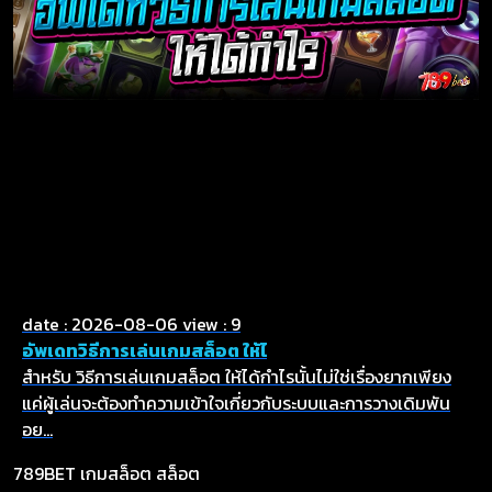
date : 2026-08-06
view : 9
อัพเดทวิธีการเล่นเกมสล็อต ให้ไ
สำหรับ วิธีการเล่นเกมสล็อต ให้ได้กำไรนั้นไม่ใช่เรื่องยากเพียง
แค่ผู้เล่นจะต้องทำความเข้าใจเกี่ยวกับระบบและการวางเดิมพัน
อย...
789BET
เกมสล็อต
สล็อต