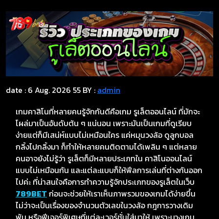
date : 6 Aug. 2026
55
BY :
admin
เกมคาสิโนที่หลายคนรู้จักกันดีคือเกม รูเล็ตออนไลน์ ที่มักจะ
โผล่มาเป็นอันดับต้น ๆ แน่นอน เพราะมันเป็นเกมที่ดูเรียบ
ง่ายแต่ก็มีเสน่ห์แบบไม่เหมือนใคร แค่หมุนวงล้อ ดูลูกบอล
กลิ้งไปกลิ้งมา ก็ทำให้หลายคนติดตามได้เพลิน ๆ แต่หลาย
คนอาจยังไม่รู้ว่า รูเล็ตก็มีหลายประเภทใน คาสิโนออนไลน์
แบบไม่เหมือนกัน และแต่ละแบบก็ให้ฟีลการเล่นที่ต่างกันออก
ไปค่ะ ที่น่าสนใจคือการทำความรู้จักประเภทของรูเล็ตในเว็บ
789BET
ก่อนจะช่วยให้เราเห็นภาพรวมของเกมได้ง่ายขึ้น
ไม่ว่าจะเป็นเรื่องของจำนวนตัวเลขในวงล้อ กฎการวางเดิม
พัน หรือฟีเจอร์พิเศษที่แต่ละเวอร์ชั่นใส่มาให้ เพราะบางเกม