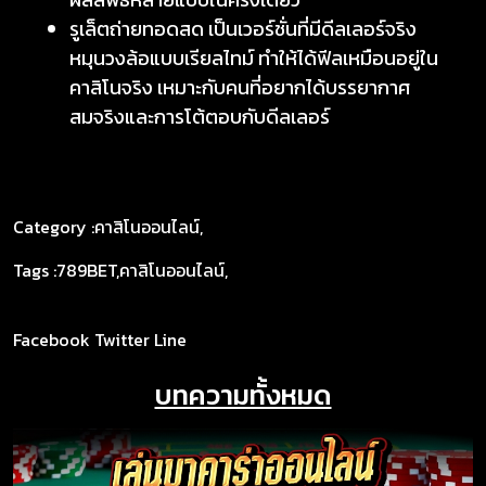
รูเล็ตถ่ายทอดสด เป็นเวอร์ชั่นที่มีดีลเลอร์จริง
หมุนวงล้อแบบเรียลไทม์ ทำให้ได้ฟีลเหมือนอยู่ใน
คาสิโนจริง เหมาะกับคนที่อยากได้บรรยากาศ
สมจริงและการโต้ตอบกับดีลเลอร์
Category :
คาสิโนออนไลน์
,
Tags :
789BET
,
คาสิโนออนไลน์
,
Facebook
Twitter
Line
บทความทั้งหมด