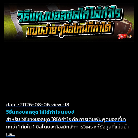
date : 2026-08-06
view : 18
วิธีแทงบอลชุด ให้ได้กำไร แบบง่
สำหรับ วิธีแทงบอลชุด ให้ได้กำไร คือ การเดิมพันฟุตบอลที่มา
กกว่า 1 ทีมใน 1 บิลโดยจะต้องมีหลักการวิเคราะห์ข้อมูลที่แม่นยำ
แล...