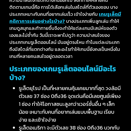
ติดตามเกมนี้คือ การได้เลือกเล่นในสไตล์ที่ตัวเองชอบ บาง
ประเภทเหมาะกับคนที่อยากเล่นเร็ว เข้าใจง่ายกับ
เกมรูเล็ตมี
กติกาการเล่นอย่างไรบ้าง
?
บางประเภทเพิ่มลูกเล่น ทำให้
เกมดูสนุกและท้าทายขึ้นจึงจะทำให้แต่ละเกมมีเสน่ห์ของตัว
เองและไม่ซ้ำกัน วันนี้เราจะพาไปดูว่า ความน่าสนใจของ
ประเภทเกมรูเล็ตออนไลน์ มันอยู่ตรงไหน ทำไมแต่ละประเภท
ถึงมีสไตล์ที่แตกต่างกัน และอะไรทำให้เกมนี้ยังคงเป็นหนึ่งใน
เกมที่หลายคนสนใจอยู่ตลอดเวลา
ประเภทของเกมรูเล็ตออนไลน์มีอะไร
บ้าง
?
รูเล็ตยุโรป เป็นที่หลายคนคุ้นเคยมากที่สุด วงล้อมี
ตัวเลข 37 ช่อง 0ถึง36 จุดเด่นคือมีเลขศูนย์เพียง
1 ช่อง ทำให้โอกาสชนะสูงกว่าเวอร์ชั่นอื่น ๆ เล็ก
น้อย เหมาะกับคนที่อยากเล่นแบบพื้นฐาน เรียบ
ง่าย และเข้าใจง่าย
รูเล็ตอเมริกา จะมีตัวเลข 38 ช่อง 0ถึง36 บวกกับ