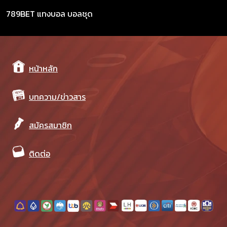
789BET
แทงบอล
บอลชุด
หน้าหลัก
บทความ/ข่าวสาร
สมัครสมาชิก
ติดต่อ