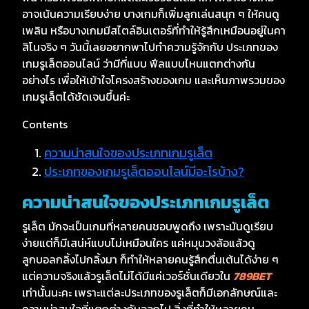
อาจเน้นความเรียบง่าย บางเกมก็เพิ่มลูกเล่นสนุก ๆ ให้คนดู
เพลิน หรือบางเกมมีสไตล์อินเตอร์ที่ทำให้รู้สึกเหมือนอยู่ในคา
สิโนจริง ๆ วันนี้เลยอยากพาไปทำความรู้จักกับ ประเภทของ
เกมรูเล็ตออนไลน์ ว่ามีกี่แบบ ฟีลแบบไหนแตกต่างกัน
อย่างไร เพื่อให้เข้าใจโครงสร้างของเกม และเห็นภาพรวมของ
เกมรูเล็ตได้ชัดเจนขึ้นค่ะ
Contents
ความน่าสนใจของประเภทเกมรูเล็ต
ประเภทของเกมรูเล็ตออนไลน์มีอะไรบ้าง?
ความน่าสนใจของประเภทเกมรูเล็ต
รูเล็ต มักจะเป็นเกมที่หลายคนชอบพูดถึง เพราะมันดูเรียบ
ง่ายแต่ก็มีเสน่ห์แบบไม่เหมือนใคร แค่หมุนวงล้อแล้วดู
ลูกบอลกลิ้งไปกลิ้งมา ก็ทำให้หลายคนรู้สึกตื่นเต้นได้ง่าย ๆ
แต่ความจริงแล้วรูเล็ตไม่ได้มีแค่เวอร์ชั่นเดียวใน
789BET
เท่านั้นนะคะ เพราะแต่ละประเภทของรูเล็ตก็มีเอกลักษณ์และ
ความน่าสนใจที่แตกต่างกันออกไป สิ่งที่ทำให้หลายคน