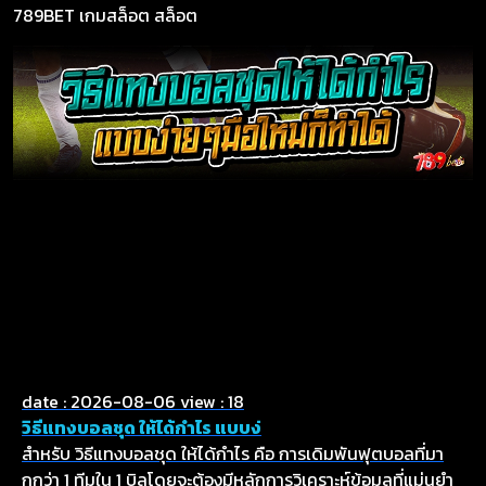
789BET
เกมสล็อต
สล็อต
date : 2026-08-06
view : 18
วิธีแทงบอลชุด ให้ได้กำไร แบบง่
สำหรับ วิธีแทงบอลชุด ให้ได้กำไร คือ การเดิมพันฟุตบอลที่มา
กกว่า 1 ทีมใน 1 บิลโดยจะต้องมีหลักการวิเคราะห์ข้อมูลที่แม่นยำ