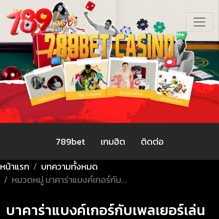
789bet
เกมฮิต
ติดต่อ
หน้าแรก
บทความทั้งหมด
หมวดหมู่ บาคาร่าแบงค์เกอร์กับ...
บาคาร่าแบงค์เกอร์กับเพลเยอร์เล่น