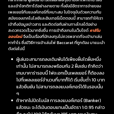
และเข้าใจกติกาได้อย่างงายดาย ทั้งยังมีอัตราการจ่ายของ
เพลเยอร์กับแบงค์เกอร์ที่เหมาะสม ในปัจจุบันด้วยความทัน
สมัยของเทคโนโลยีและอินเทอร์เน็ตตอนนี้ สามารถทำให้เรา
เข้าถึงข้อมูลข่าวสาร และติดต่อกันผ่านทางไกลได้อย่าง
สะดวกรวดเร็วมากยิ่งขึ้น การเข้าถึงเกมในเว็บไซต์
คาสิโน
ออนไลน์
จึงเป็นเรื่องที่นักลงทุนไม่ควรพลาดที่จะเข้ามาเล่น
หากำไร ซึ่งมีวิธีการเข้าเล่นไพ่ Baccarat ที่ถูกต้อง มาแนะนำ
ดังต่อไปนี้
ผู้เล่นจะสามารถลงเดิมพันได้เพียงฝั่งใดฝั่งหนึ่ง
เท่านั้น ไม่สามารถลงพร้อมกัน 2 ฝั่งเช่น ถ้าคิดว่า
เกมบาคาร่ารอบนี้ ไพ่จะอกเป็นเพลเยอร์ ก็ต้องลง
ไปที่เพลงเยอร์จำนวนกี่บาทก็ได้ เริ่มขั้นต่ำ 10 บาท
แล้วยืนยัน ไม่สามารถลงแบงค์เกอร์ได้ในรอบนั้น
ๆ
ถ้าหากไม่ปิดโบนัส การลงแบงค์เกอร์ (Banker)
แล้วชนะ จะได้เงินตอบแทนเป็นอัตรา 1:0.95 กล่าว