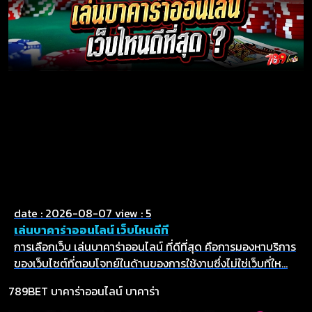
date : 2026-08-07
view : 5
เล่นบาคาร่าออนไลน์ เว็บไหนดีที
การเลือกเว็บ เล่นบาคาร่าออนไลน์ ที่ดีที่สุด คือการมองหาบริการ
ของเว็บไซต์ที่ตอบโจทย์ในด้านของการใช้งานซึ่งไม่ใช่เว็บที่ให...
789BET
บาคาร่าออนไลน์
บาคาร่า