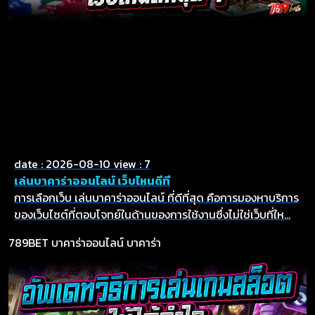
date : 2026-08-10
view : 7
เล่นบาคาร่าออนไลน์ เว็บไหนดีที
การเลือกเว็บ เล่นบาคาร่าออนไลน์ ที่ดีที่สุด คือการมองหาบริการ
ของเว็บไซต์ที่ตอบโจทย์ในด้านของการใช้งานซึ่งไม่ใช่เว็บที่ให...
789BET
บาคาร่าออนไลน์
บาคาร่า