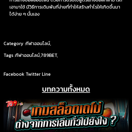
เอามาใช้ มีวิธีการเดิมพันที่ง่ายที่ทำให้สร้างกำไรให้เกิดขึ้นมา
ได้ง่าย ๆ นั้นเอง
Category :
กีฬาออนไลน์
,
Tags :
กีฬาออนไลน์
,
789BET
,
Facebook
Twitter
Line
บทความทั้งหมด