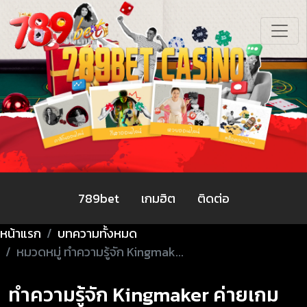
789bet
เกมฮิต
ติดต่อ
หน้าแรก
บทความทั้งหมด
หมวดหมู่ ทำความรู้จัก Kingmak...
ทำความรู้จัก Kingmaker ค่ายเกม