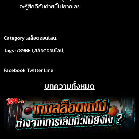
จะรู้สึกดีกับค่ายนี้ไม่ยากเลย
Category :
สล็อตออนไลน์
,
Tags :
789BET
,
สล็อตออนไลน์
,
Facebook
Twitter
Line
บทความทั้งหมด