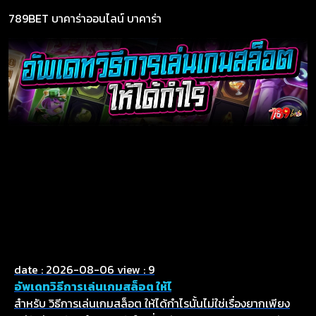
789BET
บาคาร่าออนไลน์
บาคาร่า
date : 2026-08-06
view : 9
อัพเดทวิธีการเล่นเกมสล็อต ให้ไ
สำหรับ วิธีการเล่นเกมสล็อต ให้ได้กำไรนั้นไม่ใช่เรื่องยากเพียง