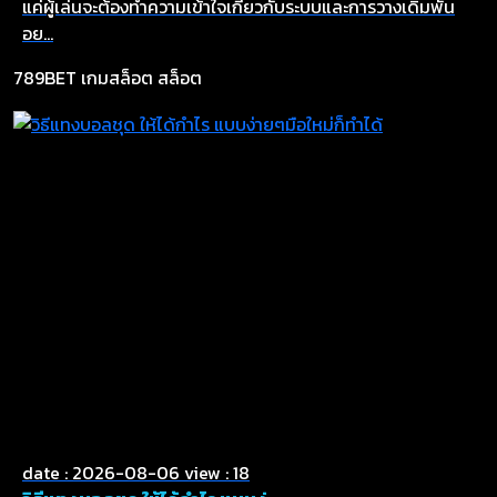
แค่ผู้เล่นจะต้องทำความเข้าใจเกี่ยวกับระบบและการวางเดิมพัน
อย...
789BET
เกมสล็อต
สล็อต
date : 2026-08-06
view : 18