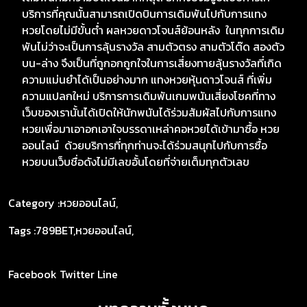
บริการที่คุณนั้นสามารถเปิดบินการเดิมพันไปกับการแทง
หวยโดยไม่มีขั้นต่ำ ผลหวยดาวโจนส์ย้อนหลัง ในทุกการเดิม
พันไม่ว่าจะเป็นการลุ้นรางวัล สามตัวตรง สามตัวโต๊ด สองตัว
บน-ล่าง จึงเป็นที่ถูกอกถูกใจในการเสี่ยงทายลุ้นรางวัลที่เกิด
ความแม่นยำได้เป็นอย่างมาก แทงหวยหุ้นดาวโจนส์ ที่เพิ่ม
ความแปลกใหม่ บริการการเดิมพันเกมพนันเสี่ยงโชคที่ทาง
เว็บของเรานั้นได้เปิดให้นักพนันได้ร่วมสัมผัสไปกับการแทง
หวยเพื่อมาเอาอกเอาใจบรรดาเหล่าคอหวยได้เข้ามาซื้อ หวย
ออนไลน์ ด้วยบริการที่ทุกท่านจะได้ร่วมสนุกไปกับการซื้อ
หวยบนเว็บชื่อดังไม่มีเลขอั้นโดยที่จ่ายเต็มทุกตัวเลข
Category :
หวยออนไลน์
,
Tags :
789BET
,
หวยออนไลน์
,
Facebook
Twitter
Line