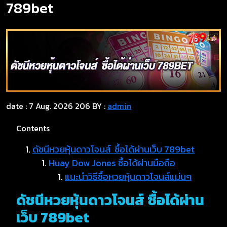
789bet
date : 7 Aug. 2026
206
BY :
admin
Contents
ดัชนีหวยหุ้นดาวโจนส์ ซื้อได้ผ่านเว็บ 789bet
Huay Dow Jones ซื้อได้ผ่านมือถือ
แนะนำวิธีซื้อหวยหุ้นดาวโจนส์แม่นๆ
ดัชนีหวยหุ้นดาวโจนส์ ซื้อได้ผ่าน
เว็บ 789
bet