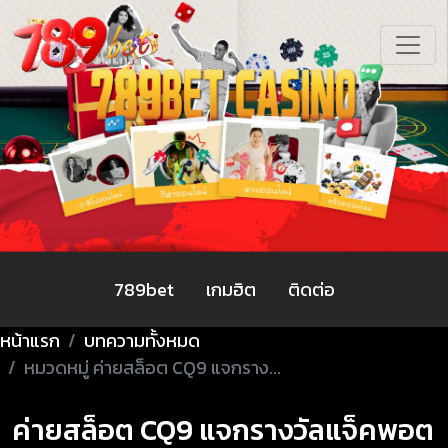
789bet
เกมฮิต
ติดต่อ
หน้าแรก
บทความทั้งหมด
หมวดหมู่ ค่ายสล็อต CQ9 แจกราง...
ค่ายสล็อต CQ9 แจกรางวัลแจ็คพอต