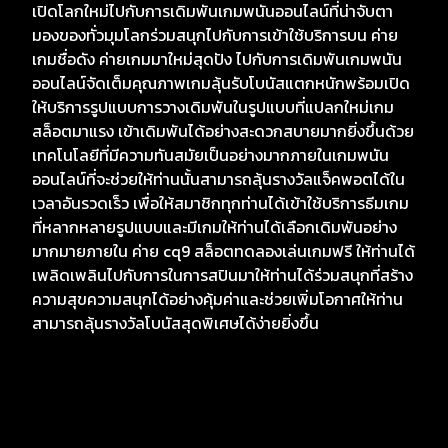
เปิดโลกใหม่ไปกับการเดิมพันเกมพนันออนไลน์ที่น่าจับตา
มองของทั่วมุมโลกร่วมสนุกไปกับการเข้าใช้บริการบน ค่าย
เกมชื่อดัง ค่ายเกมมาใหม่สุดปัง ไปกับการเดิมพันเกมพนัน
ออนไลน์จัดเต็มคุณภาพเกมลุ้นรับโบนัสแตกหนักพร้อมเปิด
ให้บริการรูปแบบการวางเดิมพันในรูปแบบที่แปลกใหม่เกม
สล็อตมาแรง เข้าเดิมพันได้อย่างสะดวกสบายมากยิ่งขึ้นด้วย
เทคโนโลยีที่มีความทันสมัยเป็นอย่างมากภายในเกมพนัน
ออนไลน์ที่จะช่วยให้ท่านนั้นสามารถลุ้นรางวัลแจ็คพอตได้ใน
เวลาอันรวดเร็ว เพื่อให้สมาชิกทุกท่านได้เข้าใช้บริการธีมเกม
ที่หลากหลายรูปแบบและมีเกมให้ท่านได้เลือกเดิมพันอย่าง
มากมายภายใน ค่าย cq9 สล็อตทดลองเล่นเกมฟรี ให้ท่านได้
เพลิดเพลินไปกับการในการสปินมาให้ท่านได้ร่วมสนุกที่สร้าง
ความสุขความสนุกได้อย่างคุ้มค่าและช่วยเพิ่มโอกาศให้ท่าน
สามารถลุ้นรางวัลโบนัสสุดพิเศษได้ง่ายยิ่งขึ้น