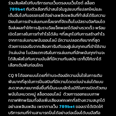
ร่วมสัมผัสไปกับบริการเกมเว็บตรงบนเว็บไซต์ สล็อต
789
bet
กับตัวเลือกที่น่าสนใจในรูปแบบที่แปลกใหม่และ
เต็มอิ่มไปกับอรรถรสได้อย่างเพลิดเพลินที่กำลังได้รับความ
นิยมในการเข้าเล่นเกมครั้งแรกที่จัดเต็มโบนัสรางวัลก้อนโต
จึงส่งผลทำให้การลุ้นรางวัลแจ็คพอตได้อย่างรวดเร็ว พร้อม
เปิดโอกาสในการทำกำไรได้ล้น ๆที่สนุกไปกับการสร้างกำไร
จากการเล่นเกมพนันออนไลน์ มีความปลอดภัยมากที่สุด
ด้วยการรองรับจากเสียงการันตีของผู้เล่นทุกคนที่เข้าใช้งาน
ว่าเล่นง่าย โบนัสแตกจริงในการเล่นเกมที่นักพนันทุกท่านจะ
ได้สัมผัสไปกับความมันส์ที่มีความทันสมัย เราก็มีให้เราได้
เลือกเดิมพันก่อนใคร
CQ 9 ได้ออกแบบโดยที่ท่านจะต้องมีความมั่นใจในการเดิม
พันมากที่สุดในการปั่นสปินที่มีความโดดเด่นน่าเล่นได้แบบ
สะดวกสบายมากยิ่งขึ้นที่เป็นระบบอัตโนมัติในการเปิดตัวเกม
พนันในหมวดหมู่ สล็อตออนไลน์ ด้วยการออกแบบภาพ
กราฟฟิกพร้อมทั้งยังเพิ่มเสียงเฟคเฟกที่สร้างความสนุกได้
อย่างเพลินเพลิน เพราทางเว็บ
789bet
ของเราได้เปิดให้
บริการเกมที่ท่านสามารถปั่นได้อย่างต่อเนื่องได้บนมือถือ