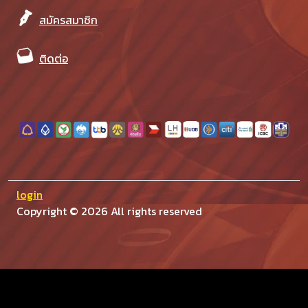
สมัครสมาชิก
ติดต่อ
login
Copyright ©
2026 All rights reserved