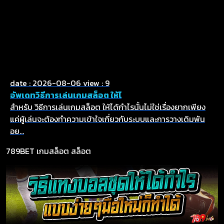
date : 2026-08-06
view : 9
อัพเดทวิธีการเล่นเกมสล็อต ให้ไ
สำหรับ วิธีการเล่นเกมสล็อต ให้ได้กำไรนั้นไม่ใช่เรื่องยากเพียง
แค่ผู้เล่นจะต้องทำความเข้าใจเกี่ยวกับระบบและการวางเดิมพัน
อย...
789BET
เกมสล็อต
สล็อต