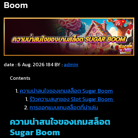
Boom
date : 6 Aug. 2026
184
BY :
admin
Contents
ความน่าสนใจของเกมสล็อต Sugar Boom
รีวิวความสนุกของ Slot Sugar Boom
การออกแบบเกมสล็อตที่น่าเล่น
ความน่าสนใจของเกมสล็อต
Sugar Boom