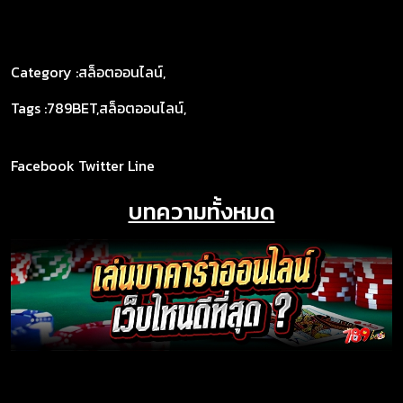
Category :
สล็อตออนไลน์
,
Tags :
789BET
,
สล็อตออนไลน์
,
Facebook
Twitter
Line
บทความทั้งหมด