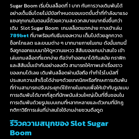
Sugar Boom เริ่มปั่นสล็อตที่ 1 บาท กับการวางเดิมพันได้
อย่างเต็มอิ่มโดยไม่มีข้อกำหนดขอบเขตขั้นต่ำที่กำลังมาแรง
แซงทุกเกมในตอนนี้ด้วยความสะดวกสบายมากยิ่งขึ้นกว่า
เดิม Slot Sugar Boom เกมสล็อตแตกง่าย ทางเข้าเล่น
789bet
ที่มาพร้อมกับธีมของหวาน เต็มไปด้วยลูกกวาด
ช็อกโกแลต และขนมต่าง ๆ มากมายภายในเกม ดังนั้นเกมนี้
จึงถูกออกแบบมาให้ดูหวานแหวว สีสันของเกมน่าสนใจ เข้า
เล่นเกมสล็อตที่แตกง่าย ถือว่าทำออกมาได้ทันสมัย กราฟิก
และสีสันนั้นเข้ากันอย่างลงตัว สามารถให้ภาพเล่าเรื่องราว
ของเกมได้เลย เดิมพันสล็อตผ่านมือถือ ทำกำไรโบนัสที่
ประสบความสำเร็จได้ง่ายๆด้วยเทคนิคหรือทักษะการเดิมพัน
ที่ท่านสามารถปรับประยุกต์ใช้ภายในเกมเพื่อให้เข้ากับรูปแบบ
การเดิมพันได้มากที่สุดที่นักพนันส่วนใหญ่เป็นที่ชื่นชอบใน
การเดิมพันด้วยรูปแบบเกมที่หลากหลายและตัวเกมที่มีกฎ
กติกาวิธีการเล่นที่น่าสนใจใช้งานง่ายชวนดึงดูด
รีวิวความสนุกของ
Slot Sugar
Boom