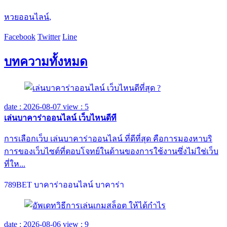
หวยออนไลน์
,
Facebook
Twitter
Line
บทความทั้งหมด
date : 2026-08-07
view : 5
เล่นบาคาร่าออนไลน์ เว็บไหนดีที
การเลือกเว็บ เล่นบาคาร่าออนไลน์ ที่ดีที่สุด คือการมองหาบริ
การของเว็บไซต์ที่ตอบโจทย์ในด้านของการใช้งานซึ่งไม่ใช่เว็บ
ที่ให...
789BET
บาคาร่าออนไลน์
บาคาร่า
date : 2026-08-06
view : 9