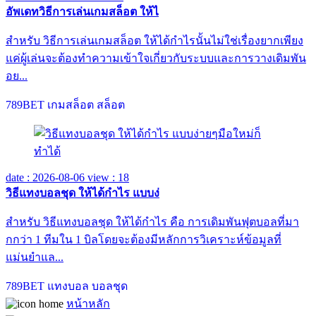
อัพเดทวิธีการเล่นเกมสล็อต ให้ไ
สำหรับ วิธีการเล่นเกมสล็อต ให้ได้กำไรนั้นไม่ใช่เรื่องยากเพียง
แค่ผู้เล่นจะต้องทำความเข้าใจเกี่ยวกับระบบและการวางเดิมพัน
อย...
789BET
เกมสล็อต
สล็อต
date : 2026-08-06
view : 18
วิธีแทงบอลชุด ให้ได้กำไร แบบง่
สำหรับ วิธีแทงบอลชุด ให้ได้กำไร คือ การเดิมพันฟุตบอลที่มา
กกว่า 1 ทีมใน 1 บิลโดยจะต้องมีหลักการวิเคราะห์ข้อมูลที่
แม่นยำแล...
789BET
แทงบอล
บอลชุด
หน้าหลัก