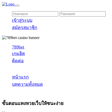
เข้าสู่ระบบ
สมัครสมาชิก
789bet
เกมฮิต
ติดต่อ
หน้าแรก
บทความทั้งหมด
หมวดหมู่ ขั้นตอนแทงหวยเว็บให้...
ขั้นตอนแทงหวยเว็บให้ชนะง่าย