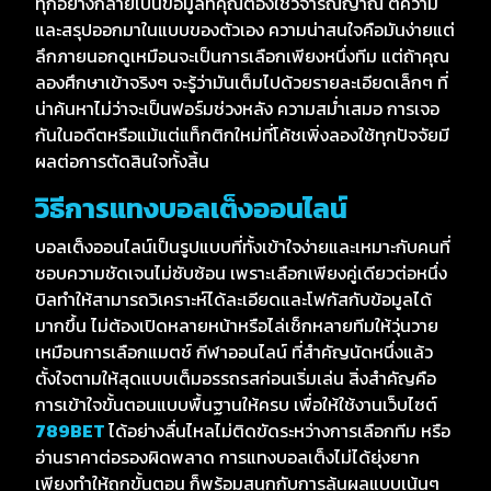
ทุกอย่างกลายเป็นข้อมูลที่คุณต้องใช้วิจารณญาณ ตีความ
และสรุปออกมาในแบบของตัวเอง ความน่าสนใจคือมันง่ายแต่
ลึกภายนอกดูเหมือนจะเป็นการเลือกเพียงหนึ่งทีม แต่ถ้าคุณ
ลองศึกษาเข้าจริงๆ จะรู้ว่ามันเต็มไปด้วยรายละเอียดเล็กๆ ที่
น่าค้นหาไม่ว่าจะเป็นฟอร์มช่วงหลัง ความสม่ำเสมอ การเจอ
กันในอดีตหรือแม้แต่แท็กติกใหม่ที่โค้ชเพิ่งลองใช้ทุกปัจจัยมี
ผลต่อการตัดสินใจทั้งสิ้น
วิธีการแทงบอลเต็งออนไลน์
บอลเต็งออนไลน์เป็นรูปแบบที่ทั้งเข้าใจง่ายและเหมาะกับคนที่
ชอบความชัดเจนไม่ซับซ้อน เพราะเลือกเพียงคู่เดียวต่อหนึ่ง
บิลทำให้สามารถวิเคราะห์ได้ละเอียดและโฟกัสกับข้อมูลได้
มากขึ้น ไม่ต้องเปิดหลายหน้าหรือไล่เช็กหลายทีมให้วุ่นวาย
เหมือนการเลือกแมตช์ กีฬาออนไลน์ ที่สำคัญนัดหนึ่งแล้ว
ตั้งใจตามให้สุดแบบเต็มอรรถรสก่อนเริ่มเล่น สิ่งสำคัญคือ
การเข้าใจขั้นตอนแบบพื้นฐานให้ครบ เพื่อให้ใช้งานเว็บไซต์
789BET
ได้อย่างลื่นไหลไม่ติดขัดระหว่างการเลือกทีม หรือ
อ่านราคาต่อรองผิดพลาด การแทงบอลเต็งไม่ได้ยุ่งยาก
เพียงทำให้ถูกขั้นตอน ก็พร้อมสนุกกับการลุ้นผลแบบเน้นๆ