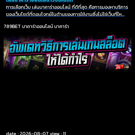
การเลือกเว็บ เล่นบาคาร่าออนไลน์ ที่ดีที่สุด คือการมองหาบริการ
ของเว็บไซต์ที่ตอบโจทย์ในด้านของการใช้งานซึ่งไม่ใช่เว็บที่ให...
789BET
บาคาร่าออนไลน์
บาคาร่า
date : 2026-08-07
view : 11