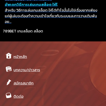
อัพเดทวิธีการเล่นเกมสล็อต ให้ไ
สำหรับ วิธีการเล่นเกมสล็อต ให้ได้กำไรนั้นไม่ใช่เรื่องยากเพียง
แค่ผู้เล่นจะต้องทำความเข้าใจเกี่ยวกับระบบและการวางเดิมพัน
อย...
789BET
เกมสล็อต
สล็อต
หน้าหลัก
บทความ/ข่าวสาร
สมัครสมาชิก
ติดต่อ