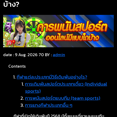
บ้าง?
date : 9 Aug. 2026
70
BY :
admin
Contents
กีฬาแต่ละประเภทมีวิธีเดิมพันอย่างไร?
การเดิมพันสปอร์ตประเภทเดี่ยว (Individual
sports)
การพนันสปอร์ตแบบทีม (team sports)
การแทงกีฬาประเภทอื่น ๆ
กีฬาที่เปิดให้เดิมพันปี 2568 มีทั้งแบบเดี่ยวและแบบทีม