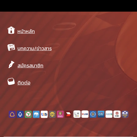
หน้าหลัก
บทความ/ข่าวสาร
สมัครสมาชิก
ติดต่อ