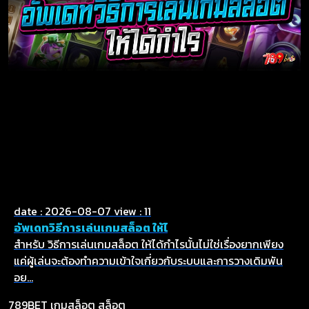
date : 2026-08-07
view : 11
อัพเดทวิธีการเล่นเกมสล็อต ให้ไ
สำหรับ วิธีการเล่นเกมสล็อต ให้ได้กำไรนั้นไม่ใช่เรื่องยากเพียง
แค่ผู้เล่นจะต้องทำความเข้าใจเกี่ยวกับระบบและการวางเดิมพัน
อย...
789BET
เกมสล็อต
สล็อต