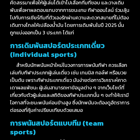
คัดสรรมาเพื่อให้ผู้เล่นได้เข้าไปเลือกทีมที่ชอบ และวางเดิม
พันเพื่อหาผลตอบแทนจากการชนะเกม กีฬาออนไลน์ ร่วมลุ้น
ไปกับการเชียร์ทีมที่ตัวเองรักผ่านความสะดวกสบายที่ไม่ต้อง
เดินทางไกลให้เปลืองน้ำมัน โดยการเดิมพันในปี 2025 นั้น
ถูกแบ่งออกเป็น 3 ประเภท ได้แก่
การเดิมพันสปอร์ตประเภทเดี่ยว
(
Individual sports)
สำหรับนักพนันหน้าใหม่ในวงการการพนันกีฬา ควรเลือก
เล่นกับกีฬาประเภทผู้เล่นเดี่ยว เช่น เทนนิส กอล์ฟ หรือมวย
เป็นต้น เพราะกีฬาประเภทเดี่ยว มันง่ายต่อการวิเคราะห์คาด
เดาผลแพ้ชนะ ผู้เล่นสามารถหาข้อมูลต่าง ๆ จากเว็บไซต์ที่
เกี่ยวกับตัวผู้เล่นและสถิติของกีฬาประเภทนั้น ๆ จะทำให้เรามี
โอกาสที่จะชนะพนันค่อนข้างสูง ซึ่งนักพนันจะต้องดูอัตราการ
ต่อรองที่คุ้มค่าเปรียบเทียบด้วยเสมอ
การพนันสปอร์ตแบบทีม (
team
sports)