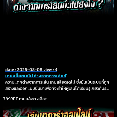
date : 2026-08-08
view : 4
เกมสล็อตเดโม่ ต่างจากการเล่นทั
ความแตกต่างจากการเล่น เกมสล็อตเดโม่ ซึ่งมันเป็นระบบที่ถูก
สร้างและออกแบบขึ้นมาเพื่อที่จะทำให้ผู้เล่นได้เรียนรู้เกี่ยวกับร...
789BET
เกมสล็อต
สล็อต