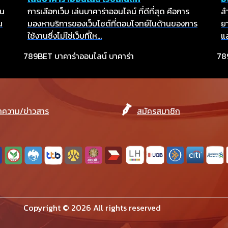
็น
การเลือกเว็บ เล่นบาคาร่าออนไลน์ ที่ดีที่สุด คือการ
สำ
น
มองหาบริการของเว็บไซต์ที่ตอบโจทย์ในด้านของการ
ยา
ใช้งานซึ่งไม่ใช่เว็บที่ให...
แ
789BET
บาคาร่าออนไลน์
บาคาร่า
78
ความ/ข่าวสาร
สมัครสมาชิก
Copyright ©
2026 All rights reserved