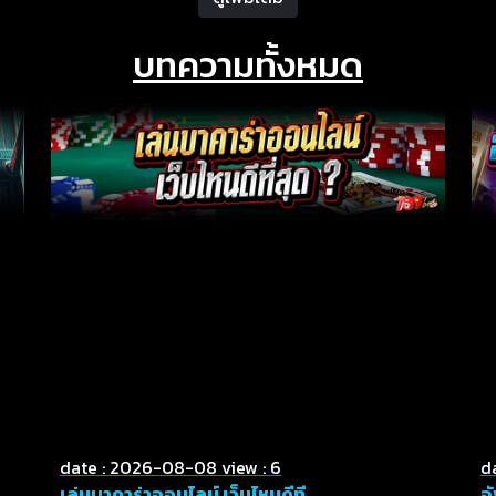
บทความทั้งหมด
date : 2026-08-08
view : 6
d
เล่นบาคาร่าออนไลน์ เว็บไหนดีที
อ