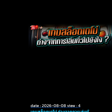
date : 2026-08-08
view : 4
เกมสล็อตเดโม่ ต่างจากการเล่นทั