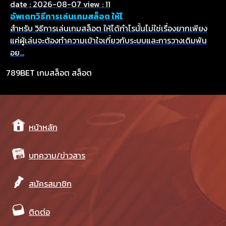
date : 2026-08-07
view : 11
อัพเดทวิธีการเล่นเกมสล็อต ให้ไ
สำหรับ วิธีการเล่นเกมสล็อต ให้ได้กำไรนั้นไม่ใช่เรื่องยากเพียง
แค่ผู้เล่นจะต้องทำความเข้าใจเกี่ยวกับระบบและการวางเดิมพัน
อย...
789BET
เกมสล็อต
สล็อต
หน้าหลัก
บทความ/ข่าวสาร
สมัครสมาชิก
ติดต่อ