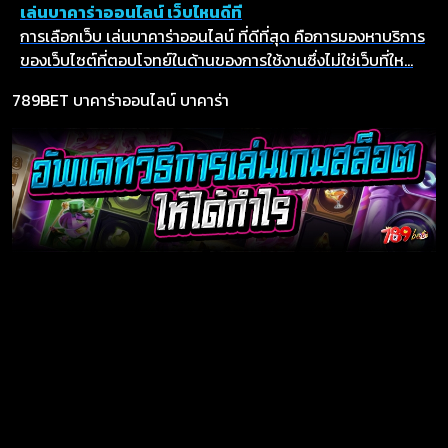
เล่นบาคาร่าออนไลน์ เว็บไหนดีที
การเลือกเว็บ เล่นบาคาร่าออนไลน์ ที่ดีที่สุด คือการมองหาบริการ
ของเว็บไซต์ที่ตอบโจทย์ในด้านของการใช้งานซึ่งไม่ใช่เว็บที่ให...
789BET
บาคาร่าออนไลน์
บาคาร่า