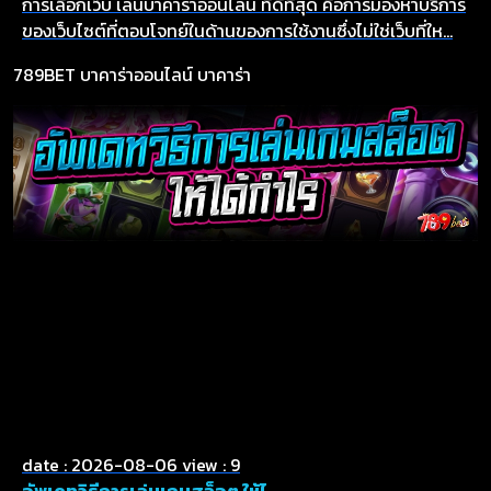
การเลือกเว็บ เล่นบาคาร่าออนไลน์ ที่ดีที่สุด คือการมองหาบริการ
ของเว็บไซต์ที่ตอบโจทย์ในด้านของการใช้งานซึ่งไม่ใช่เว็บที่ให...
789BET
บาคาร่าออนไลน์
บาคาร่า
date : 2026-08-06
view : 9