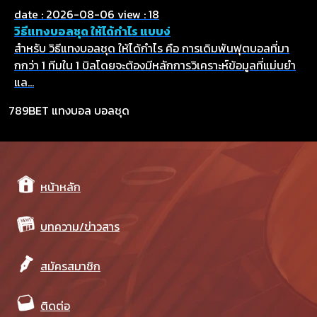
date : 2026-08-06
view : 18
วิธีแทงบอลชุด ให้ได้กำไร แบบง่
สำหรับ วิธีแทงบอลชุด ให้ได้กำไร คือ การเดิมพันฟุตบอลที่มา
กกว่า 1 ทีมใน 1 บิลโดยจะต้องมีหลักการวิเคราะห์ข้อมูลที่แม่นยำ
แล...
789BET
แทงบอล
บอลชุด
หน้าหลัก
บทความ/ข่าวสาร
สมัครสมาชิก
ติดต่อ