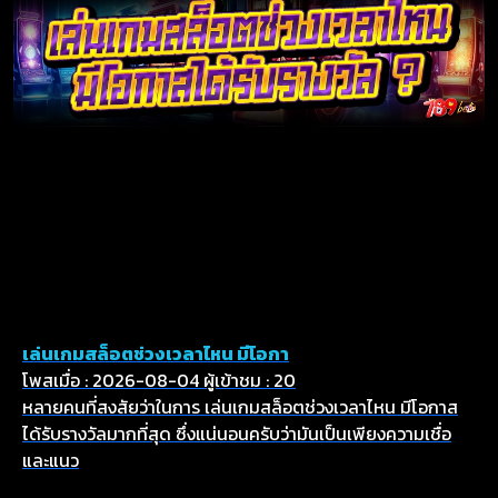
เล่นเกมสล็อตช่วงเวลาไหน มีโอกา
โพสเมื่อ : 2026-08-04
ผู้เข้าชม : 20
หลายคนที่สงสัยว่าในการ เล่นเกมสล็อตช่วงเวลาไหน มีโอกาส
ได้รับรางวัลมากที่สุด ซึ่งแน่นอนครับว่ามันเป็นเพียงความเชื่อ
และแนว