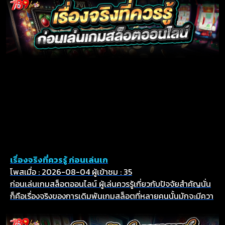
เรื่องจริงที่ควรรู้ ก่อนเล่นเก
โพสเมื่อ : 2026-08-04
ผู้เข้าชม : 35
ก่อนเล่นเกมสล็อตออนไลน์ ผู้เล่นควรรู้เกี่ยวกับปัจจัยสำคัญนั่น
ก็คือเรื่องจริงของการเดิมพันเกมสล็อตที่หลายคนนั้นมักจะมีควา