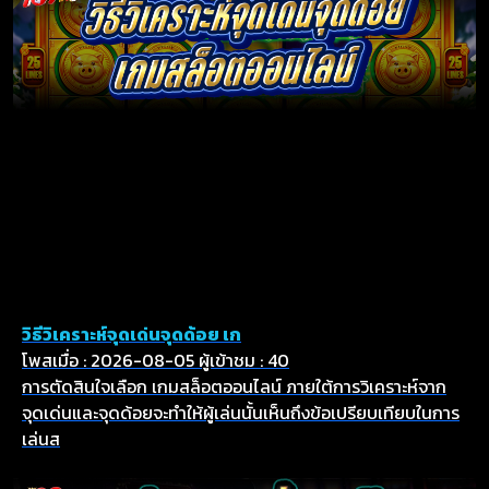
วิธีวิเคราะห์จุดเด่นจุดด้อย เก
โพสเมื่อ : 2026-08-05
ผู้เข้าชม : 40
การตัดสินใจเลือก เกมสล็อตออนไลน์ ภายใต้การวิเคราะห์จาก
จุดเด่นและจุดด้อยจะทำให้ผู้เล่นนั้นเห็นถึงข้อเปรียบเทียบในการ
เล่นส