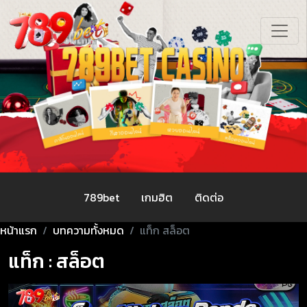
789bet
เกมฮิต
ติดต่อ
หน้าแรก
บทความทั้งหมด
แท็ก สล็อต
แท็ก : สล็อต