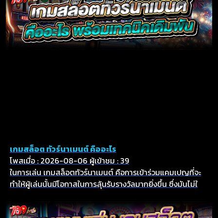
เกมสล็อต ทัวร์นาเมนต์ คืออะไร
โพสเมื่อ : 2026-08-06
ผู้เข้าชม : 39
ในการเล่น เกมสล็อตทัวร์นาเมนต์ คือการเข้าร่วมแคมเปญที่จะ
ทำให้ผู้เล่นนั้นมีโอกาสในการลุ้นรับรางวัลมากยิ่งขึ้น ซึ่งมันไม่ใ