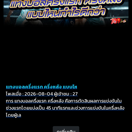
แทงบอลครึ่งแรก ครึ่งหลัง แบบไห
โพสเมื่อ : 2026-08-04
ผู้เข้าชม : 27
การ แทงบอลครึ่งแรก ครึ่งหลัง คือการตัดสินผลการแข่งขันใน
ช่วงแรกโดยแบ่งเป็น 45 นาทีแรกและช่วงการแข่งขันในครึ่งหลัง
โดยผู้เล
ดูเพิ่มเติม