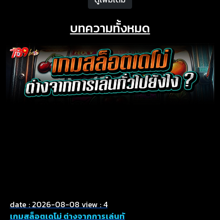
บทความทั้งหมด
date : 2026-08-08
view : 4
เกมสล็อตเดโม่ ต่างจากการเล่นทั