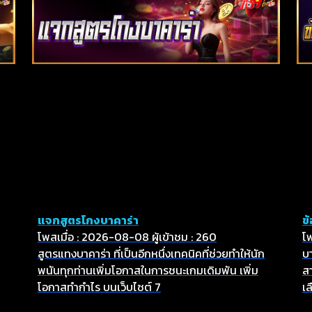
แจกสูตรโกงบาคาร่า
ข
โพสเมื่อ : 2026-08-08
ผู้เข้าชม : 260
โ
สูตรแทงบาคาร่า ที่เป็นอีกหนึ่งเทคนิคที่ช่วยทำให้นัก
บา
พนันทุกท่านเพิ่มโอกาสในการชนะเกมเดิมพัน เพิ่ม
สา
โอกาสทำกำไร บนเว็บไซต์ 7
เล