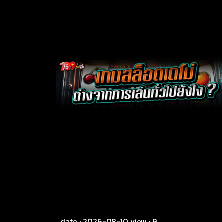
date : 2026-08-10
view : 9