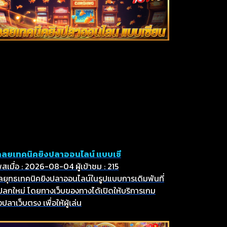
ฉลยเทคนิคยิงปลาออนไลน์ แบบเซี
พสเมื่อ : 2026-08-04
ผู้เข้าชม : 215
ลยุทธเทคนิคยิงปลาออนไลน์ในรูปแบบการเดิมพันที่
ปลกใหม่ โดยทางเว็บของทางได้เปิดให้บริการเกม
งปลาเว็บตรง เพื่อให้ผู้เล่น