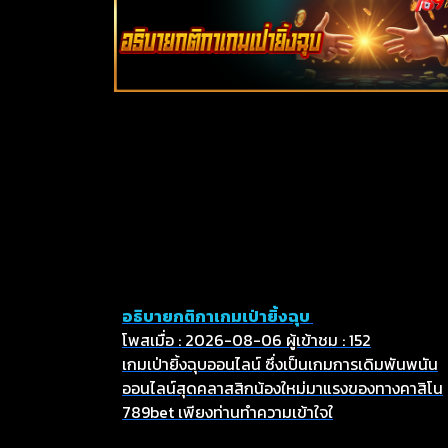
อธิบายกติกาเกมเป่ายิ้งฉุบ
โพสเมื่อ : 2026-08-06
ผู้เข้าชม : 152
เกมเป่ายิ้งฉุบออนไลน์ ซึ่งเป็นเกมการเดิมพันพนัน
ออนไลน์สุดคลาสสิกน้องใหม่มาแรงของทางคาสิโน
789bet เพียงท่านทำความเข้าใจใ