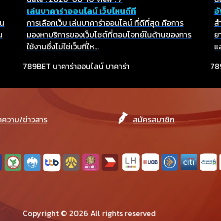
เล่นบาคาร่าออนไลน์ เว็บไหนดีที
อ
็น
การเลือกเว็บ เล่นบาคาร่าออนไลน์ ที่ดีที่สุด คือการ
สำ
น
มองหาบริการของเว็บไซต์ที่ตอบโจทย์ในด้านของการ
ยา
ใช้งานซึ่งไม่ใช่เว็บที่ให...
แ
789BET
บาคาร่าออนไลน์
บาคาร่า
78
ความ/ข่าวสาร
สมัครสมาชิก
Copyright ©
2026 All rights reserved