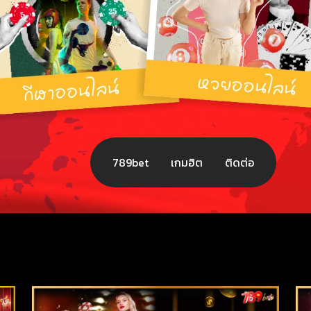
789bet
เกมฮิต
ติดต่อ