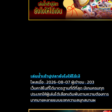
เล่นน้ำเต้าปูปลายังไงให้ได้เงิ
โพสเมื่อ : 2026-08-07
ผู้เข้าชม : 203
เว็บคาสิโนที่ได้มาตรฐานที่ดีที่สุด มีเกมครบทุก
ประเภทให้ผู้เล่นได้เลือกเดิมพันตามความต้องการ
มากมายหลายแบบแจกความสนุกสนานผ