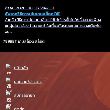
date : 2026-08-07
view : 11
อัพเดทวิธีการเล่นเกมสล็อต ให้ไ
สำหรับ วิธีการเล่นเกมสล็อต ให้ได้กำไรนั้นไม่ใช่เรื่องยากเพียง
แค่ผู้เล่นจะต้องทำความเข้าใจเกี่ยวกับระบบและการวางเดิมพัน
อย...
789BET
เกมสล็อต
สล็อต
หน้าหลัก
บทความ/ข่าวสาร
สมัครสมาชิก
ติดต่อ