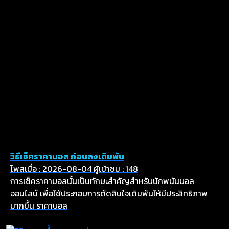
วิธีเช็คราคาบอล ก่อนลงเดิมพัน
โพสเมื่อ : 2026-08-04
ผู้เข้าชม : 148
การเช็คราคาบอลนั้นเป็นทักษะสำคัญสำหรับนักพนันบอล
ออนไลน์ เพื่อใช้ประกอบการตัดสินใจเดิมพันให้มีประสิทธิภาพ
มากขึ้น ราคาบอล